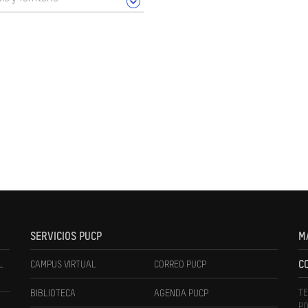
SERVICIOS PUCP
M
L
CAMPUS VIRTUAL
CORREO PUCP
C
TE
BIBLIOTECA
AGENDA PUCP
PO