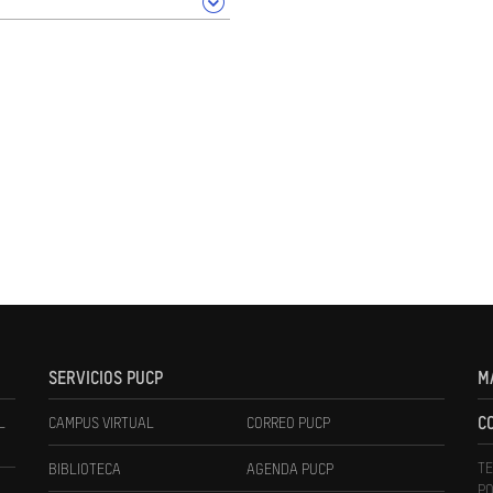
SERVICIOS PUCP
M
L
CAMPUS VIRTUAL
CORREO PUCP
C
TE
BIBLIOTECA
AGENDA PUCP
PO