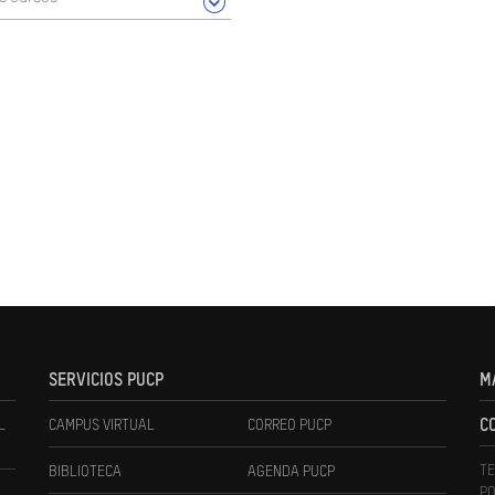
SERVICIOS PUCP
M
L
CAMPUS VIRTUAL
CORREO PUCP
C
TE
BIBLIOTECA
AGENDA PUCP
PO