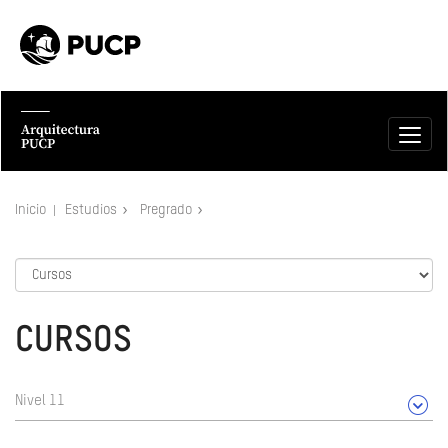
Inicio
Estudios
Pregrado
CURSOS
Nivel 11