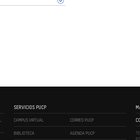
SERVICIOS PUCP
M
L
CAMPUS VIRTUAL
CORREO PUCP
C
TE
BIBLIOTECA
AGENDA PUCP
PO