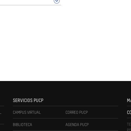
SERVICIOS PUCP
M
L
CAMPUS VIRTUAL
CORREO PUCP
C
TE
BIBLIOTECA
AGENDA PUCP
PO