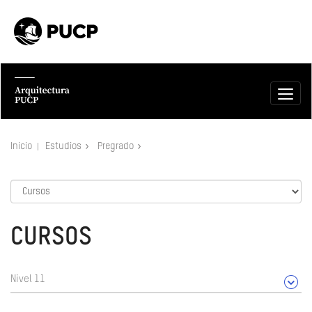
Inicio
Estudios
Pregrado
CURSOS
Nivel 11