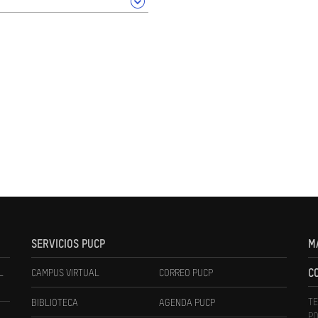
SERVICIOS PUCP
M
L
CAMPUS VIRTUAL
CORREO PUCP
C
TE
BIBLIOTECA
AGENDA PUCP
PO