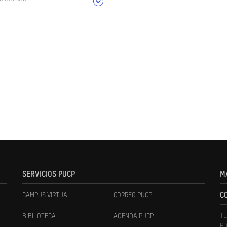
SERVICIOS PUCP
M
L
CAMPUS VIRTUAL
CORREO PUCP
C
TE
BIBLIOTECA
AGENDA PUCP
PO