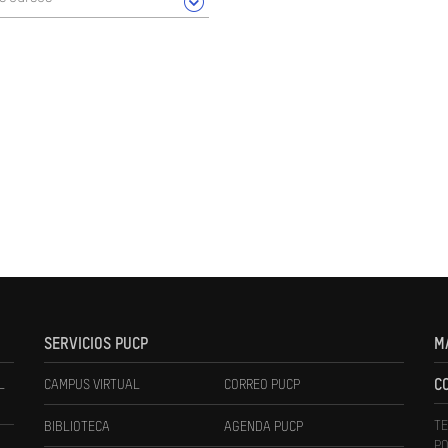
SERVICIOS PUCP
M
L
CAMPUS VIRTUAL
CORREO PUCP
C
TE
BIBLIOTECA
AGENDA PUCP
PO