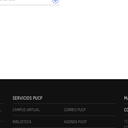
SERVICIOS PUCP
M
L
CAMPUS VIRTUAL
CORREO PUCP
C
TE
BIBLIOTECA
AGENDA PUCP
PO