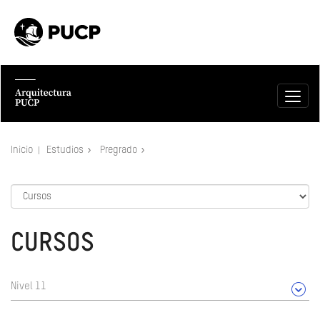
Inicio
Estudios
Pregrado
CURSOS
Nivel 11