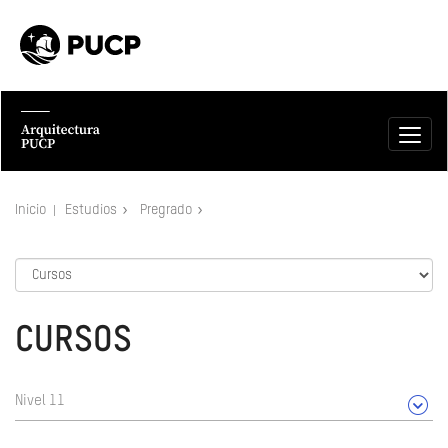
Inicio
Estudios
Pregrado
CURSOS
Nivel 11