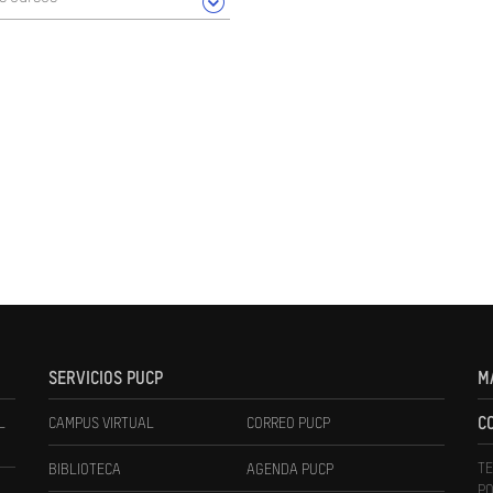
SERVICIOS PUCP
M
L
CAMPUS VIRTUAL
CORREO PUCP
C
TE
BIBLIOTECA
AGENDA PUCP
PO