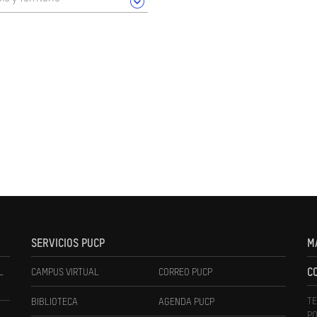
SERVICIOS PUCP
M
L
CAMPUS VIRTUAL
CORREO PUCP
C
TE
BIBLIOTECA
AGENDA PUCP
PO