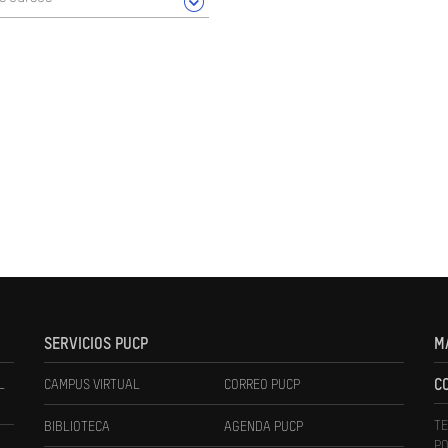
SERVICIOS PUCP
M
L
CAMPUS VIRTUAL
CORREO PUCP
C
TE
BIBLIOTECA
AGENDA PUCP
PO