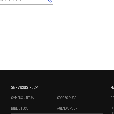
SERVICIOS PUCP
M
L
CAMPUS VIRTUAL
CORREO PUCP
C
TE
BIBLIOTECA
AGENDA PUCP
PO