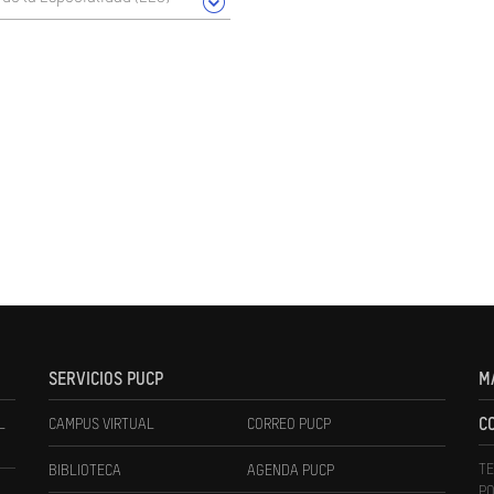
SERVICIOS PUCP
M
L
CAMPUS VIRTUAL
CORREO PUCP
C
TE
BIBLIOTECA
AGENDA PUCP
PO