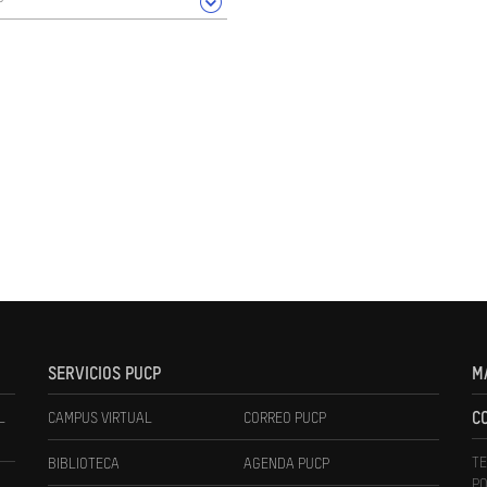
SERVICIOS PUCP
M
L
CAMPUS VIRTUAL
CORREO PUCP
C
TE
BIBLIOTECA
AGENDA PUCP
PO