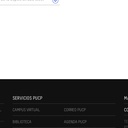
SERVICIOS PUCP
M
L
CAMPUS VIRTUAL
CORREO PUCP
C
TE
BIBLIOTECA
AGENDA PUCP
PO