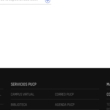
SERVICIOS PUCP
M
L
CAMPUS VIRTUAL
CORREO PUCP
C
TE
BIBLIOTECA
AGENDA PUCP
PO