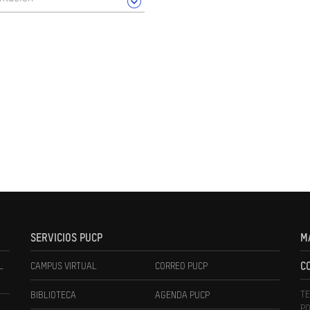
SERVICIOS PUCP
M
L
CAMPUS VIRTUAL
CORREO PUCP
C
TE
BIBLIOTECA
AGENDA PUCP
PO