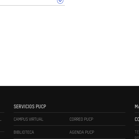
SERVICIOS PUCP
M
L
CAMPUS VIRTUAL
CORREO PUCP
C
TE
BIBLIOTECA
AGENDA PUCP
PO