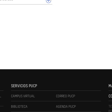
SERVICIOS PUCP
M
L
CAMPUS VIRTUAL
CORREO PUCP
C
TE
BIBLIOTECA
AGENDA PUCP
PO