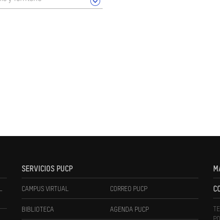
SERVICIOS PUCP
M
L
CAMPUS VIRTUAL
CORREO PUCP
C
TE
BIBLIOTECA
AGENDA PUCP
PO