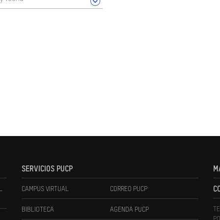
SERVICIOS PUCP
M
L
CAMPUS VIRTUAL
CORREO PUCP
C
TE
BIBLIOTECA
AGENDA PUCP
PO