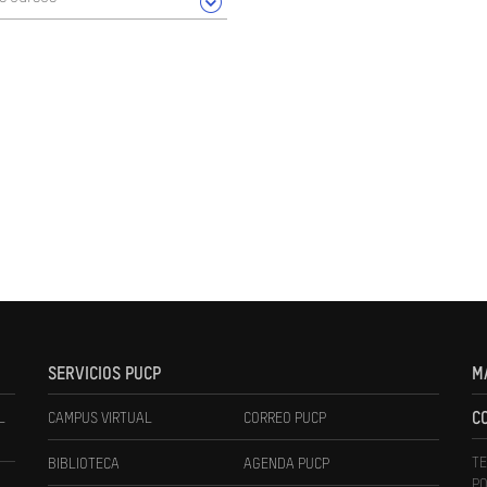
SERVICIOS PUCP
M
L
CAMPUS VIRTUAL
CORREO PUCP
C
TE
BIBLIOTECA
AGENDA PUCP
PO