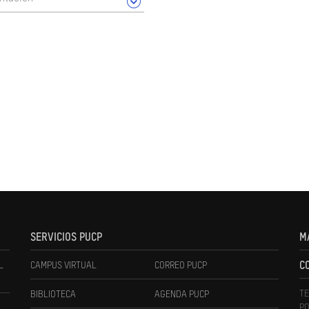
SERVICIOS PUCP
M
L
CAMPUS VIRTUAL
CORREO PUCP
C
TE
BIBLIOTECA
AGENDA PUCP
PO