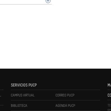
SERVICIOS PUCP
M
L
CAMPUS VIRTUAL
CORREO PUCP
C
TE
BIBLIOTECA
AGENDA PUCP
PO