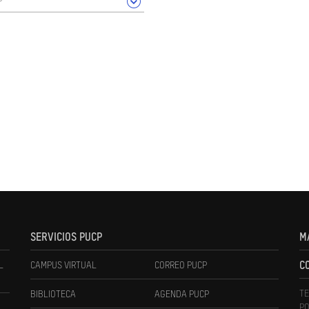
SERVICIOS PUCP
M
L
CAMPUS VIRTUAL
CORREO PUCP
C
TE
BIBLIOTECA
AGENDA PUCP
PO