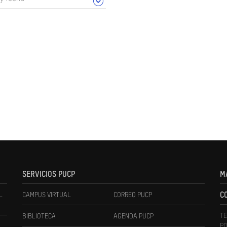
SERVICIOS PUCP
M
L
CAMPUS VIRTUAL
CORREO PUCP
C
TE
BIBLIOTECA
AGENDA PUCP
PO