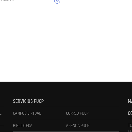
SERVICIOS PUCP
M
L
CAMPUS VIRTUAL
CORREO PUCP
C
TE
BIBLIOTECA
AGENDA PUCP
PO