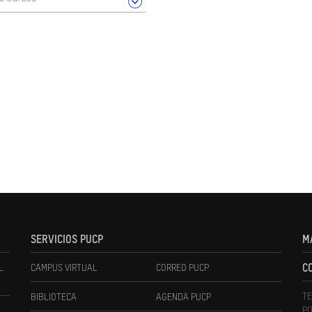
SERVICIOS PUCP
M
L
CAMPUS VIRTUAL
CORREO PUCP
C
TE
BIBLIOTECA
AGENDA PUCP
PO