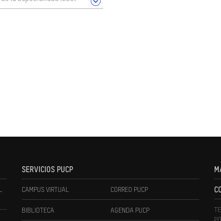
SERVICIOS PUCP
M
L
CAMPUS VIRTUAL
CORREO PUCP
C
TE
BIBLIOTECA
AGENDA PUCP
PO