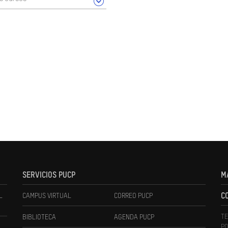
SERVICIOS PUCP
M
L
CAMPUS VIRTUAL
CORREO PUCP
C
TE
BIBLIOTECA
AGENDA PUCP
PO