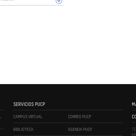
SERVICIOS PUCP
M
L
CAMPUS VIRTUAL
CORREO PUCP
C
TE
BIBLIOTECA
AGENDA PUCP
PO