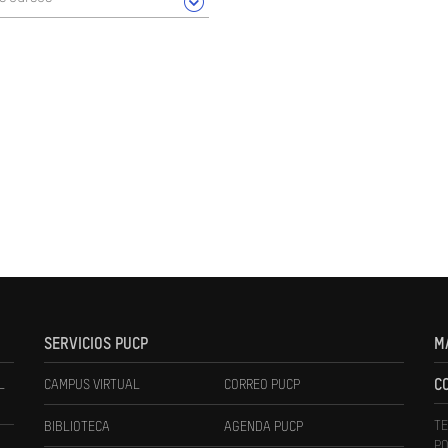
SERVICIOS PUCP
M
L
CAMPUS VIRTUAL
CORREO PUCP
C
TE
BIBLIOTECA
AGENDA PUCP
PO