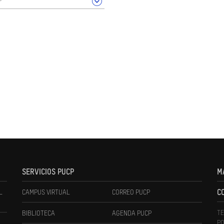
SERVICIOS PUCP
M
L
CAMPUS VIRTUAL
CORREO PUCP
C
TE
BIBLIOTECA
AGENDA PUCP
PO