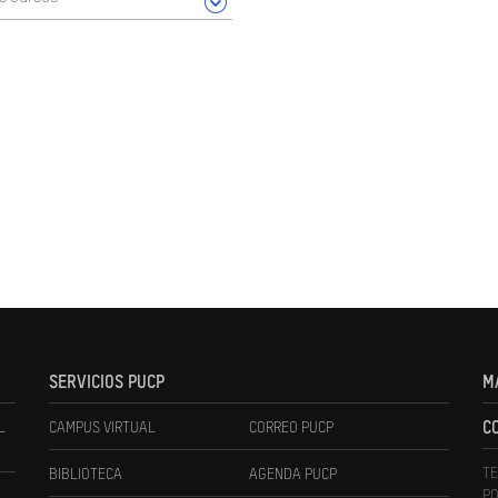
SERVICIOS PUCP
M
L
CAMPUS VIRTUAL
CORREO PUCP
C
TE
BIBLIOTECA
AGENDA PUCP
PO