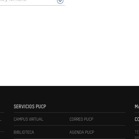
SERVICIOS PUCP
M
L
CAMPUS VIRTUAL
CORREO PUCP
C
TE
BIBLIOTECA
AGENDA PUCP
PO