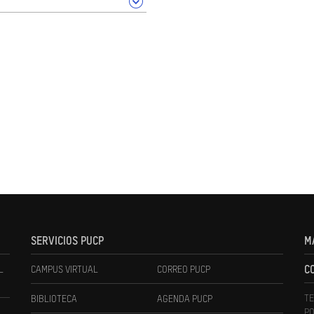
SERVICIOS PUCP
M
L
CAMPUS VIRTUAL
CORREO PUCP
C
TE
BIBLIOTECA
AGENDA PUCP
PO