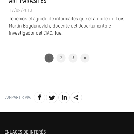
ART PARASITES
17/09/2013
Tenemos el agrado de informarles que el arquitecto Luis
Martín Bogdanovich, docente del Departamento e
investigador del CIAC, fue…
1
2
3
»
COMPARTIR VÍA:
ENLACES DE INTERÉS