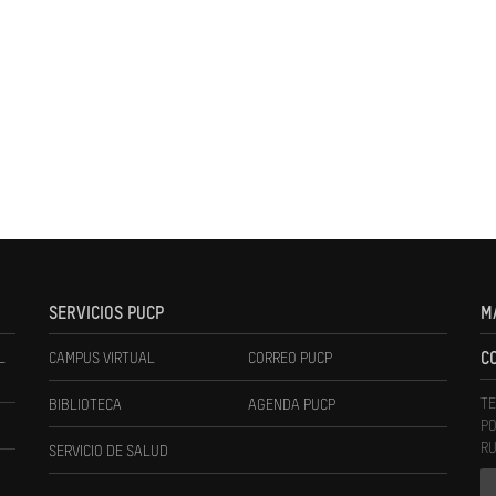
SERVICIOS PUCP
M
L
CAMPUS VIRTUAL
CORREO PUCP
C
TE
BIBLIOTECA
AGENDA PUCP
PO
RU
SERVICIO DE SALUD