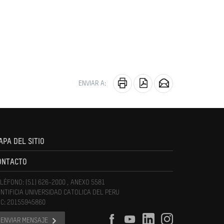
ENVIAR A:
APA DEL SITIO
ONTACTO
LÉFONO: (51) 626-2000 , ANEXO 5581
NTIFICIA UNIVERSIDAD CATOLICA DEL PERU
C: 20155945860
ENVIAR MENSAJE