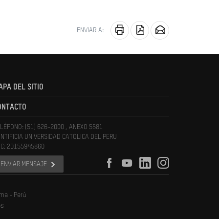
ENVIAR A:
APA DEL SITIO
ONTACTO
LÉFONO: (51) 626-2000 , ANEXO 5581
NTIFICIA UNIVERSIDAD CATOLICA DEL PERU
C: 20155945860
ENVIAR MENSAJE
ima - Perú
os