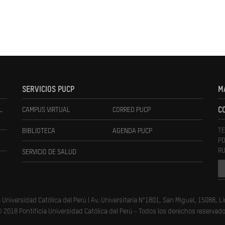
SERVICIOS PUCP
M
L
CAMPUS VIRTUAL
CORREO PUCP
C
TE
BIBLIOTECA
AGENDA PUCP
PO
RU
SERVICIO DE SALUD
a Universidad Católica del Perú | Av. Universitaria N°1801, San Miguel, 15088, L
 2018 Pontificia Universidad Católica del Perú - Todos los derechos reservad