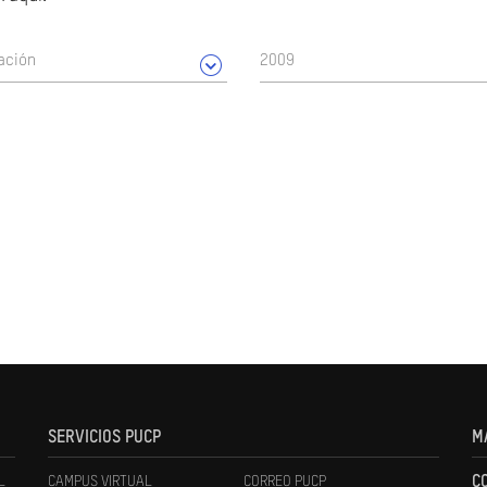
ación
2009
SERVICIOS PUCP
M
L
CAMPUS VIRTUAL
CORREO PUCP
C