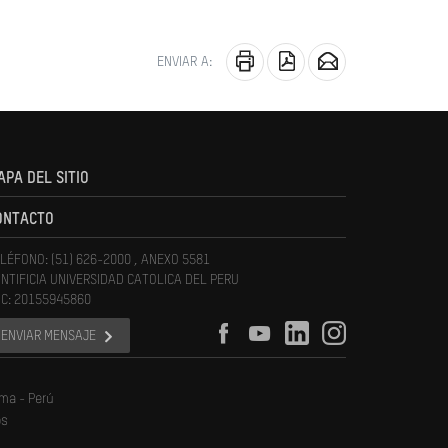
ENVIAR A:
APA DEL SITIO
ONTACTO
LÉFONO: (51) 626-2000 , ANEXO 5581
NTIFICIA UNIVERSIDAD CATOLICA DEL PERU
C: 20155945860
ENVIAR MENSAJE
ima - Perú
os