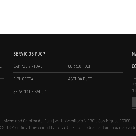
SERVICIOS PUCP
M
L
CAMPUS VIRTUAL
CORREO PUCP
C
TE
BIBLIOTECA
AGENDA PUCP
PO
RU
SERVICIO DE SALUD
a Universidad Católica del Perú | Av. Universitaria N°1801, San Miguel, 15088, L
 2018 Pontificia Universidad Católica del Perú - Todos los derechos reservad