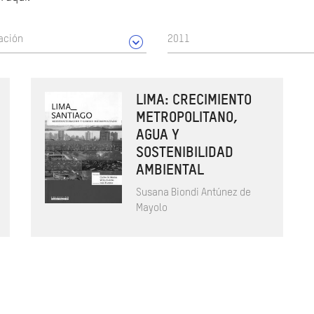
ación
2011
LIMA: CRECIMIENTO
METROPOLITANO,
AGUA Y
SOSTENIBILIDAD
AMBIENTAL
Susana Biondi Antúnez de
Mayolo