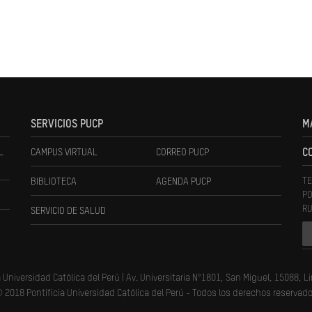
SERVICIOS PUCP
M
L
CAMPUS VIRTUAL
CORREO PUCP
C
TE
BIBLIOTECA
AGENDA PUCP
PO
RU
SERVICIO DE SALUD
a Universidad Católica del Perú | Av. Universitaria N°1801, San Miguel, 15088, L
 2018 Pontificia Universidad Católica del Perú - Todos los derechos reservad