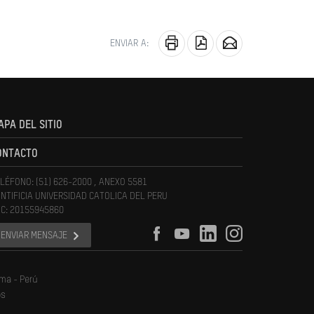
ENVIAR A:
APA DEL SITIO
ONTACTO
LÉFONO: (51) 626-2000 , ANEXO 5581
NTIFICIA UNIVERSIDAD CATOLICA DEL PERU
C: 20155945860
ENVIAR MENSAJE
ima - Perú
os