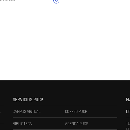
SERVICIOS PUCP
M
L
CAMPUS VIRTUAL
CORREO PUCP
C
TE
BIBLIOTECA
AGENDA PUCP
PO