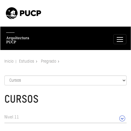
Inicio
Estudios
Pregrado
CURSOS
Nivel 11